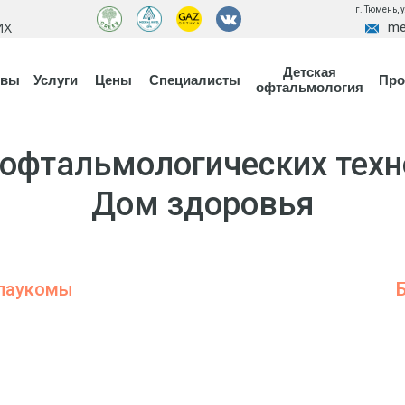
г. Тюмень, 
me
ИХ
Детская
ывы
Услуги
Цены
Специалисты
Про
офтальмология
 офтальмологических техн
Дом здоровья
глаукомы