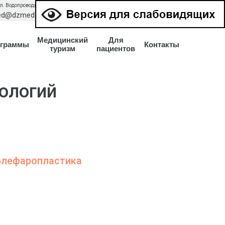
ул. Водопроводная, 30
режим работы с 8.00 до 20.00 ежедневно
+7 (3452) 56 99 88
d@dzmed.ru
Медицинский
Для
граммы
Контакты
туризм
пациентов
ологий
Блефаропластика