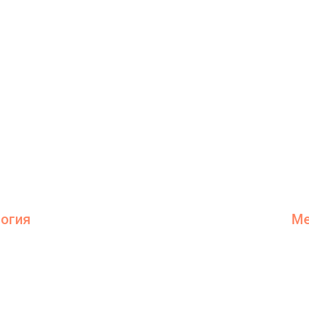
огия
Ме