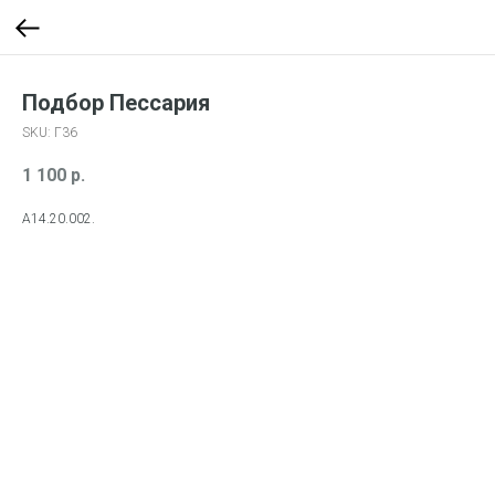
Подбор Пессария
SKU:
Г36
1 100
р.
A14.20.002.