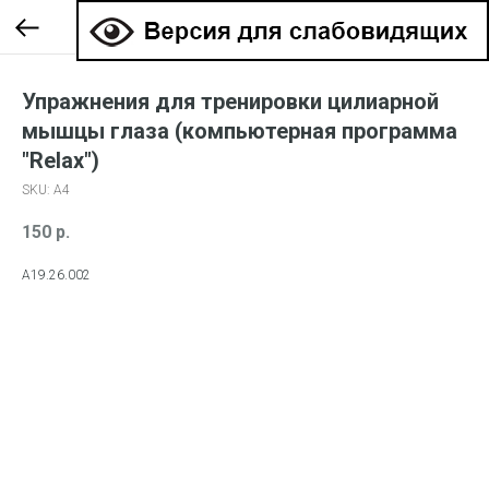
Упражнения для тренировки цилиарной
мышцы глаза (компьютерная программа
"Relax")
SKU:
А4
150
р.
А19.26.002