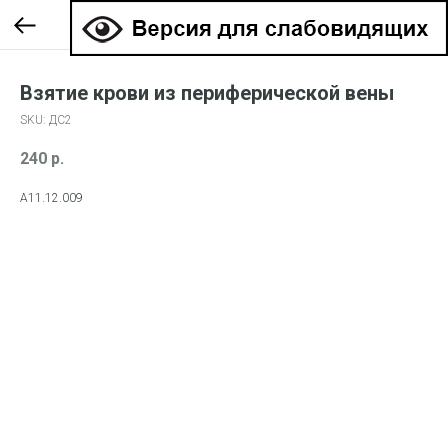
Взятие крови из периферической вены
SKU:
ДС2
240
р.
А11.12.009