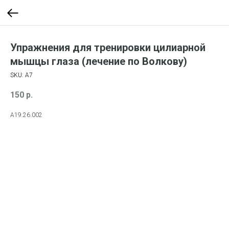
Упражнения для тренировки цилиарной
мышцы глаза (лечение по Волкову)
SKU:
А7
150
р.
А19.26.002